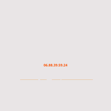
06.88.39.59.24
© Copyright. Tous droits réservés.
-
Mentions légales
Politique de confidentialité
https://www.jesuisreparateur.fr