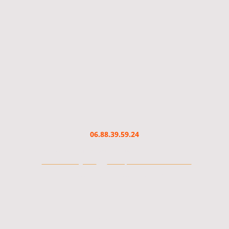
06.88.39.59.24
© Copyright. Tous droits réservés.
-
Mentions légales
Politique de confidentialité
https://www.jesuisreparateur.fr