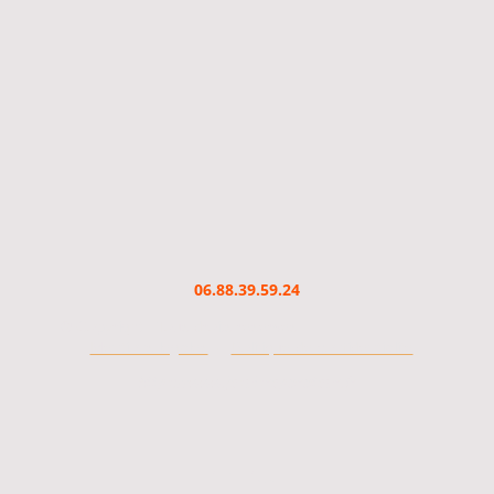
06.88.39.59.24
© Copyright. Tous droits réservés.
-
Mentions légales
Politique de confidentialité
https://www.jesuisreparateur.fr